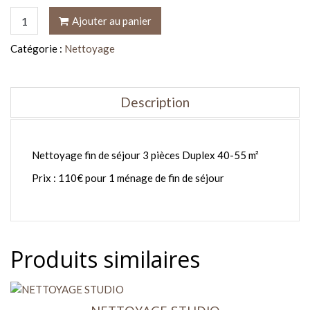
quantité
Ajouter au panier
de
NETTOYAGE
Catégorie :
Nettoyage
3P
DUPLEX
40-
Description
55M²
Nettoyage fin de séjour 3 pièces Duplex 40-55 m²
Prix : 110€ pour 1 ménage de fin de séjour
Produits similaires