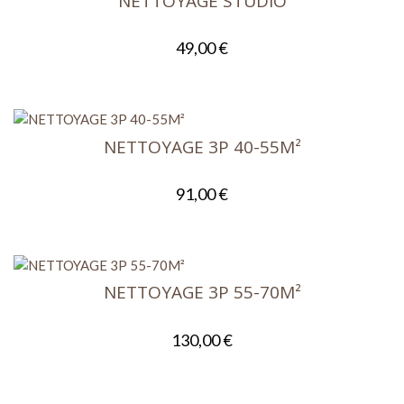
NETTOYAGE STUDIO
0
49,00
€
out
of
5
NETTOYAGE 3P 40-55M²
0
91,00
€
out
of
5
NETTOYAGE 3P 55-70M²
0
130,00
€
out
of
5